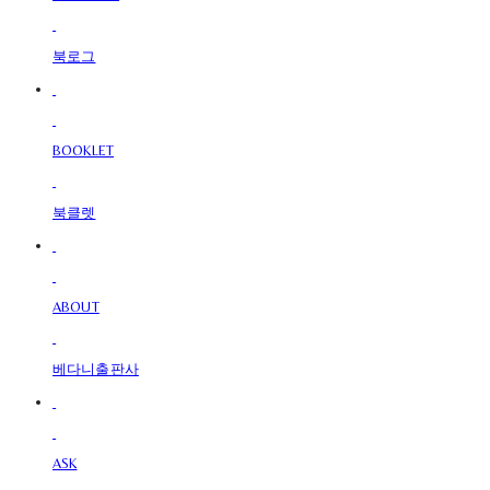
북로그
BOOKLET
북클렛
ABOUT
베다니출판사
ASK