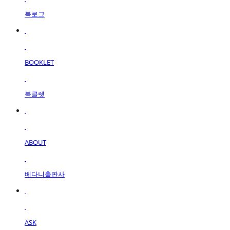
북로그
BOOKLET
북클렛
ABOUT
베다니출판사
ASK