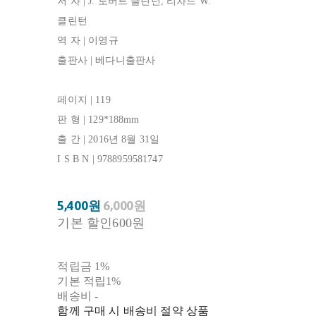
저 자 | J. 로버트 클린턴, 리차드 W.
클린턴
역 자 | 이영규
출판사 | 베다니출판사
페이지 | 119
판 형 | 129*188mm
출 간 | 2016년 8월 31일
I S B N | 9788959581747
5,400원
6,000원
기본 할인
600원
적립금
1%
기본 적립
1%
배송비
-
함께 구매 시 배송비 절약 상품