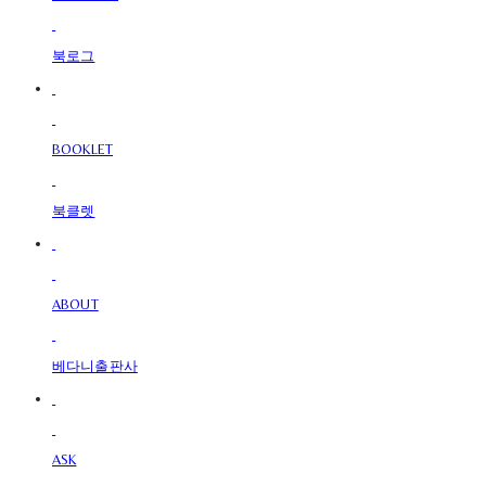
북로그
BOOKLET
북클렛
ABOUT
베다니출판사
ASK