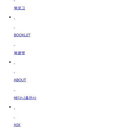
북로그
BOOKLET
북클렛
ABOUT
베다니출판사
ASK